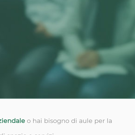
ziendale
o hai bisogno di aule per la