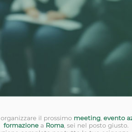
r organizzare il prossimo
meeting
,
evento a
formazione
a
Roma
, sei nel posto giusto.