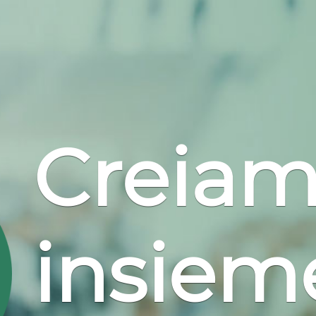
Creia
insieme